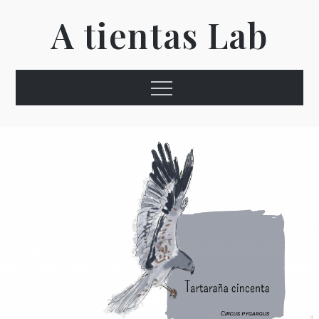
Ir
A tientas Lab
al
contenido
Menú