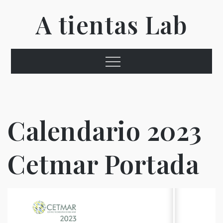
Ir
A tientas Lab
al
contenido
Menú
Calendario 2023
Cetmar Portada