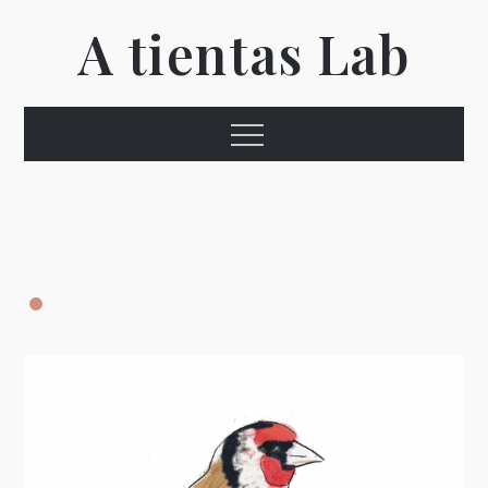
Ir
A tientas Lab
al
contenido
Menú