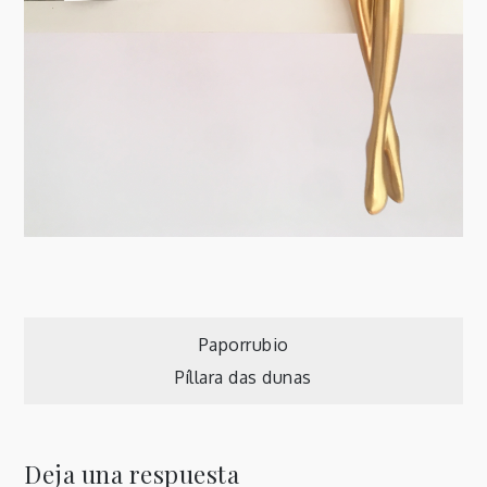
Navegación
Paporrubio
Píllara das dunas
de
entradas
Deja una respuesta